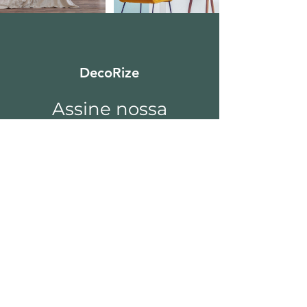
DecoRize
Assine nossa
newsletter
Email*
Enviar
Sobre a DecoRize