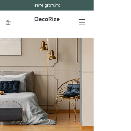
Frete gratuito
DecoRize