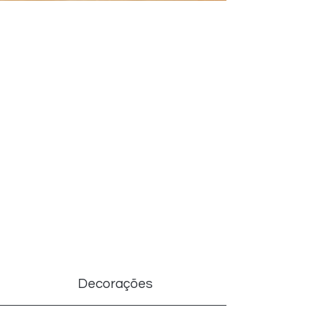
Pare de comprar
decoração com
preços injustos e
DecoRize!
Aqui você encontra as melhores
ofertas separadas com carinho
para você!
Comprar agora
Decorações