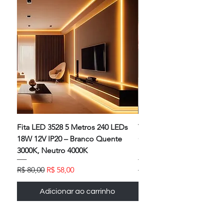
Fita LED 3528 5 Metros 240 LEDs
Torneira Flexível para 
18W 12V IP20 – Branco Quente
Cozinha – Durável, Clá
3000K, Neutro 4000K
Design Clean
Preço normal
Preço promocional
Preço normal
R$ 80,00
R$ 58,00
R$ 140,00
Adicionar ao carrinho